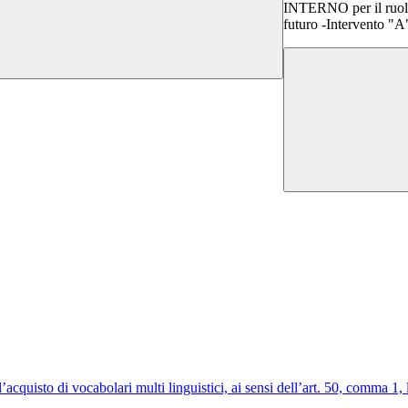
INTERNO per il ruolo
futuro -Intervento "A
r l’acquisto di vocabolari multi linguistici, ai sensi dell’art. 50, c