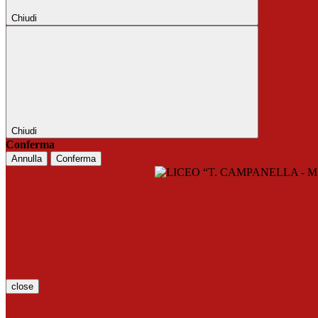
Chiudi
Chiudi
Conferma
Annulla
Conferma
close