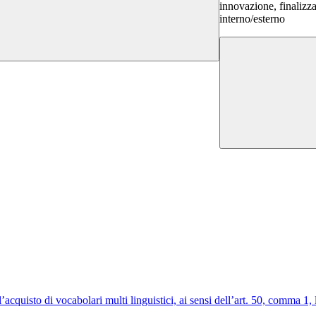
innovazione, finalizz
interno/esterno
r l’acquisto di vocabolari multi linguistici, ai sensi dell’art. 50, c