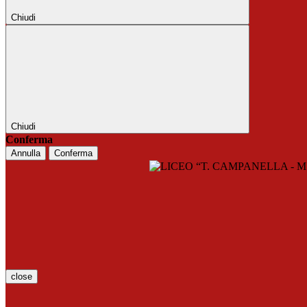
Chiudi
Chiudi
Conferma
Annulla
Conferma
close