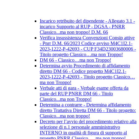
Incarico retribuito del dipendente - Allegato 3.1 -
incarico Supporto al RUP - DGSA - PNRR
Classico...ma non troppo! D.M. 66
Verifica insussistenza Convenzioni Consip attive
- Pnrr D.M. 66/2023 Codice avviso M4C1I2.1-
2023-1222-P-42693 - CUP F34D23003680006 -
Titolo progetto Classico…ma non Troppo!
DM 66 - Classico…ma non Troppo!
Determina avvio Procedimento di affidamento
diretto DM 66 - Codice progetto M4C1I2.1-
2023-1222-P-42693 - Titolo progetto Classico…
ma non Troppo!
Verbale atti di gara - Verbale esame offerta da
parte del RUP PNRR DM 66 - Titolo
Classico...ma non Troppo!
Determina a contrarre - Determina affidamento
diretto Trattativa Diretta DM 66 - Titolo progetto:
Classico...ma non troppo!
Decreto per l’avvio del procedimento relativo alla
selezione di n.1 personale amministrativo
INTERNO in qualità di figura di supporto al
progetto PNRR Classico … ma non troppo!