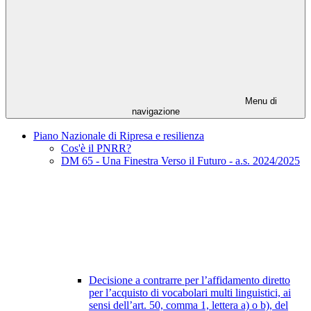
Menu di
navigazione
Piano Nazionale di Ripresa e resilienza
Cos'è il PNRR?
DM 65 - Una Finestra Verso il Futuro - a.s. 2024/2025
Decisione a contrarre per l’affidamento diretto
per l’acquisto di vocabolari multi linguistici, ai
sensi dell’art. 50, comma 1, lettera a) o b), del