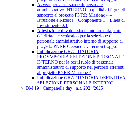
Avviso per la selezione di personale
amministrativo INTERNO in qualità di figura di
supporto al progetto PNRR Missione 4 –
Istruzione e Ricerca – Componente 1 – Linea di
Investimento 2.1
Attestazione di valutazione autonoma da parte
del dirigente scolastico per la selezione di
personale amministrativo interno di supporto al
progetto PNRR Classico … ma non troppo!
Pubblicazione GRADUATORIA
PROVVISORIA SELEZIONE PERSONALE
INTERNO per la per il ruolo di personale
amministrativo di supporto nei percorsi afferenti
al progetto PNRR Missione 4
Pubblicazione GRADUATORIA DEFINITIVA
SELEZIONE PERSONALE INTERNO
DM 19 - Campanella day - a.s. 2024/2025