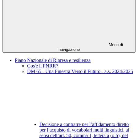
Menu di
navigazione
Piano Nazionale di Ripresa e resilienza
Cos'è il PNRR?
DM 65 - Una Finestra Verso il Futuro - a.s. 2024/2025
Decisione a contrarre per l’affidamento diretto
per l’acquisto di vocabolari multi linguistici, ai
sensi dell’art. 50, comma 1, lettera a) o b), del