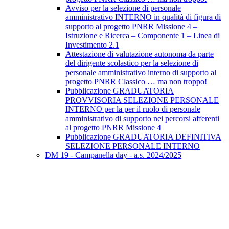
Avviso per la selezione di personale
amministrativo INTERNO in qualità di figura di
supporto al progetto PNRR Missione 4 –
Istruzione e Ricerca – Componente 1 – Linea di
Investimento 2.1
Attestazione di valutazione autonoma da parte
del dirigente scolastico per la selezione di
personale amministrativo interno di supporto al
progetto PNRR Classico … ma non troppo!
Pubblicazione GRADUATORIA
PROVVISORIA SELEZIONE PERSONALE
INTERNO per la per il ruolo di personale
amministrativo di supporto nei percorsi afferenti
al progetto PNRR Missione 4
Pubblicazione GRADUATORIA DEFINITIVA
SELEZIONE PERSONALE INTERNO
DM 19 - Campanella day - a.s. 2024/2025