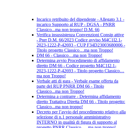
Incarico retribuito del dipendente - Allegato 3.1 -
incarico Supporto al RUP - DGSA - PNRR
Classico...ma non troppo! D.M. 66
Verifica insussistenza Convenzioni Consip attive
- Pnrr D.M. 66/2023 Codice avviso M4C1I2.1-
2023-1222-P-42693 - CUP F34D23003680006 -
Titolo progetto Classico…ma non Troppo!
DM 66 - Classico…ma non Troppo!
Determina avvio Procedimento di affidamento
diretto DM 66 - Codice progetto M4C1I2.1-
2023-1222-P-42693 - Titolo progetto Classico…
ma non Troppo!
Verbale atti di gara - Verbale esame offerta da
parte del RUP PNRR DM 66 - Titolo
Classico...ma non Troppo!
Determina a contrarre - Determina affidamento
diretto Trattativa Diretta DM 66 - Titolo progetto:
Classico...ma non troppo!
Decreto per l’avvio del procedimento relativo alla
selezione di n.1 personale amministrativo
INTERNO in qualità di figura di supporto al
progetto PNRR Classico … ma non troppo!