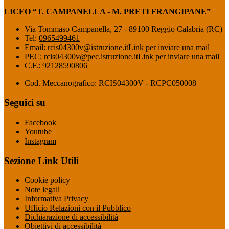
LICEO “T. CAMPANELLA - M. PRETI FRANGIPANE”
Via Tommaso Campanella, 27 - 89100 Reggio Calabria (RC)
Tel:
0965499461
Email:
rcis04300v@istruzione.it
Link per inviare una mail
PEC:
rcis04300v@pec.istruzione.it
Link per inviare una mail
C.F.: 92128590806
Cod. Meccanografico: RCIS04300V - RCPC050008
Seguici su
Facebook
Youtube
Instagram
Sezione Link Utili
Cookie policy
Note legali
Informativa Privacy
Ufficio Relazioni con il Pubblico
Dichiarazione di accessibilità
Obiettivi di accessibilità