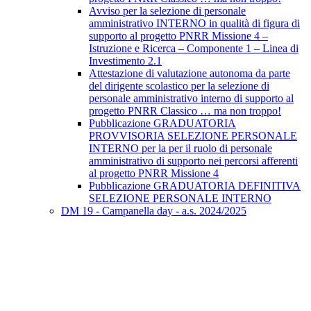
Avviso per la selezione di personale
amministrativo INTERNO in qualità di figura di
supporto al progetto PNRR Missione 4 –
Istruzione e Ricerca – Componente 1 – Linea di
Investimento 2.1
Attestazione di valutazione autonoma da parte
del dirigente scolastico per la selezione di
personale amministrativo interno di supporto al
progetto PNRR Classico … ma non troppo!
Pubblicazione GRADUATORIA
PROVVISORIA SELEZIONE PERSONALE
INTERNO per la per il ruolo di personale
amministrativo di supporto nei percorsi afferenti
al progetto PNRR Missione 4
Pubblicazione GRADUATORIA DEFINITIVA
SELEZIONE PERSONALE INTERNO
DM 19 - Campanella day - a.s. 2024/2025