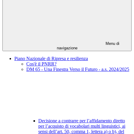
Menu di
navigazione
Piano Nazionale di Ripresa e resilienza
Cos'è il PNRR?
DM 65 - Una Finestra Verso il Futuro - a.s. 2024/2025
Decisione a contrarre per l’affidamento diretto
per l’acquisto di vocabolari multi linguistici, ai
sensi dell’art. 50, comma 1, lettera a) o b), del