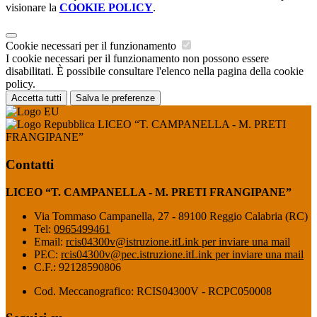
visionare la
COOKIE POLICY
.
Cookie necessari per il funzionamento
I cookie necessari per il funzionamento non possono essere
disabilitati. È possibile consultare l'elenco nella pagina della cookie
policy.
Accetta tutti
Salva le preferenze
LICEO “T. CAMPANELLA - M. PRETI
FRANGIPANE”
Contatti
LICEO “T. CAMPANELLA - M. PRETI FRANGIPANE”
Via Tommaso Campanella, 27 - 89100 Reggio Calabria (RC)
Tel:
0965499461
Email:
rcis04300v@istruzione.it
Link per inviare una mail
PEC:
rcis04300v@pec.istruzione.it
Link per inviare una mail
C.F.: 92128590806
Cod. Meccanografico: RCIS04300V - RCPC050008