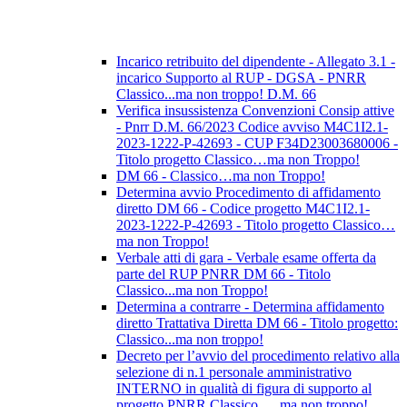
Incarico retribuito del dipendente - Allegato 3.1 -
incarico Supporto al RUP - DGSA - PNRR
Classico...ma non troppo! D.M. 66
Verifica insussistenza Convenzioni Consip attive
- Pnrr D.M. 66/2023 Codice avviso M4C1I2.1-
2023-1222-P-42693 - CUP F34D23003680006 -
Titolo progetto Classico…ma non Troppo!
DM 66 - Classico…ma non Troppo!
Determina avvio Procedimento di affidamento
diretto DM 66 - Codice progetto M4C1I2.1-
2023-1222-P-42693 - Titolo progetto Classico…
ma non Troppo!
Verbale atti di gara - Verbale esame offerta da
parte del RUP PNRR DM 66 - Titolo
Classico...ma non Troppo!
Determina a contrarre - Determina affidamento
diretto Trattativa Diretta DM 66 - Titolo progetto:
Classico...ma non troppo!
Decreto per l’avvio del procedimento relativo alla
selezione di n.1 personale amministrativo
INTERNO in qualità di figura di supporto al
progetto PNRR Classico … ma non troppo!