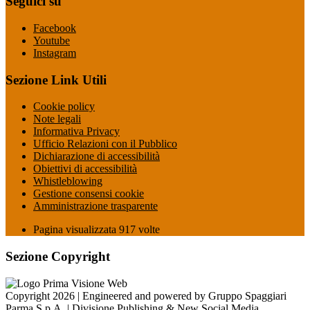
Seguici su
Facebook
Youtube
Instagram
Sezione Link Utili
Cookie policy
Note legali
Informativa Privacy
Ufficio Relazioni con il Pubblico
Dichiarazione di accessibilità
Obiettivi di accessibilità
Whistleblowing
Gestione consensi cookie
Amministrazione trasparente
Pagina visualizzata
917
volte
Sezione Copyright
Copyright 2026 | Engineered and powered by Gruppo Spaggiari
Parma S.p.A. | Divisione Publishing & New Social Media