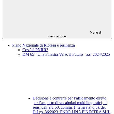
Menu di
navigazione
Piano Nazionale di Ripresa e resilienza
Cos'è il PNRR?
DM 65 - Una Finestra Verso il Futuro - a.s. 2024/2025
Decisione a contrarre per l’affidamento diretto
per l’acquisto di vocabolari multi linguistici, ai
sensi dell’art. 50, comma 1, lettera a) o b), del
D.Lgs. 36/2023. PNRR UNA FINESTRA SUL