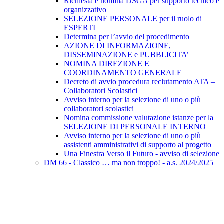
Richiesta e nomina DSGA per supporto tecnico e
organizzativo
SELEZIONE PERSONALE per il ruolo di
ESPERTI
Determina per l’avvio del procedimento
AZIONE DI INFORMAZIONE,
DISSEMINAZIONE e PUBBLICITA’
NOMINA DIREZIONE E
COORDINAMENTO GENERALE
Decreto di avvio procedura reclutamento ATA –
Collaboratori Scolastici
Avviso interno per la selezione di uno o più
collaboratori scolastici
Nomina commissione valutazione istanze per la
SELEZIONE DI PERSONALE INTERNO
Avviso interno per la selezione di uno o più
assistenti amministrativi di supporto al progetto
Una Finestra Verso il Futuro - avviso di selezione
DM 66 - Classico … ma non troppo! - a.s. 2024/2025