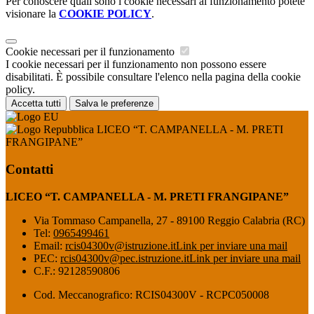
Per conoscere quali sono i cookie necessari al funzionamento potete
visionare la
COOKIE POLICY
.
Cookie necessari per il funzionamento
I cookie necessari per il funzionamento non possono essere
disabilitati. È possibile consultare l'elenco nella pagina della cookie
policy.
Accetta tutti
Salva le preferenze
LICEO “T. CAMPANELLA - M. PRETI
FRANGIPANE”
Contatti
LICEO “T. CAMPANELLA - M. PRETI FRANGIPANE”
Via Tommaso Campanella, 27 - 89100 Reggio Calabria (RC)
Tel:
0965499461
Email:
rcis04300v@istruzione.it
Link per inviare una mail
PEC:
rcis04300v@pec.istruzione.it
Link per inviare una mail
C.F.: 92128590806
Cod. Meccanografico: RCIS04300V - RCPC050008