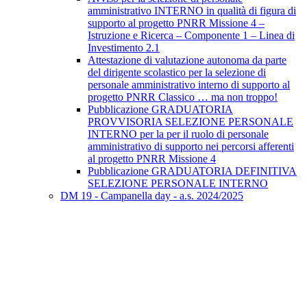
amministrativo INTERNO in qualità di figura di
supporto al progetto PNRR Missione 4 –
Istruzione e Ricerca – Componente 1 – Linea di
Investimento 2.1
Attestazione di valutazione autonoma da parte
del dirigente scolastico per la selezione di
personale amministrativo interno di supporto al
progetto PNRR Classico … ma non troppo!
Pubblicazione GRADUATORIA
PROVVISORIA SELEZIONE PERSONALE
INTERNO per la per il ruolo di personale
amministrativo di supporto nei percorsi afferenti
al progetto PNRR Missione 4
Pubblicazione GRADUATORIA DEFINITIVA
SELEZIONE PERSONALE INTERNO
DM 19 - Campanella day - a.s. 2024/2025