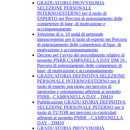
GRADUATORIA PROVVISORIA
SELEZIONE PERSONALE
INTERNO/ESTERNO per il ruolo di
ESPERTO nei Percorsi di potenziamento delle
competenze di base, di motivazione e
accompagnamento
Selezione di n. 10 unità di personale
interno/esterno per il ruolo di esperto nei Percorsi
di potenziamento delle competenze di base, di
motivazione e accompagnamento
Decreto per l’avvio del procedimento relativo al
progetto PNRR CAMPANELLA DAY DM 19 -
Percorsi di potenziamento delle competenze di
base, di motivazione e accompagnamento
GRADUATORIA DEFINITIVA SELEZIONE
PERSONALE INTERNO/ESTERNO per il
ruolo di esperto psicologo nei percorsi di
mentoring e orientamento afferenti al progetto
PNRR– CAMPANELLA DAY – DM19
Pubblicazione GRADUATORIA DEFINITIVA
SELEZIONE PERSONALE INTERNO per il
ruolo di TUTOR nei percorsi co-curriculari
afferenti al progetto PNRR – CAMPANELLA
DAY – DM19
GRADUATORIA PROVVISORIA