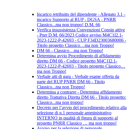
Incarico retribuito del dipendente - Allegato 3.1 -
incarico Supporto al RUP - DGSA - PNRR
Classico...ma non troppo! D.M. 66
Verifica insussistenza Convenzioni Consip attive
- Pnrr D.M. 66/2023 Codice avviso M4C1I2.1-
2023-1222-P-42693 - CUP F34D23003680006 -
Titolo progetto Classico…ma non Troppo!
DM 66 - Classico…ma non Troppo!
Determina avvio Procedimento di affidamento
diretto DM 66 - Codice progetto M4C1I2.1-
2023-1222-P-42693 - Titolo progetto Classico…
ma non Troppo!
Verbale atti di gara - Verbale esame offerta da
parte del RUP PNRR DM 66 - Titolo
Classico...ma non Troppo!
Determina a contrarre - Determina affidamento
diretto Trattativa Diretta DM 66 - Titolo progetto:
Classico...ma non troppo!
Decreto per l’avvio del procedimento relativo alla
selezione di n.1 personale amministrativo
INTERNO in qualità di figura di supporto al
progetto PNRR Classico … ma non troppo!
Avviso per la selezione di personale