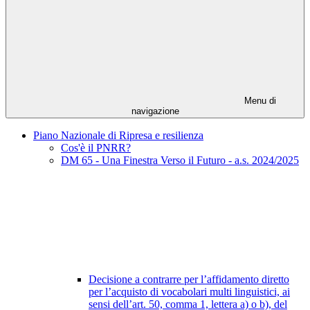
Menu di
navigazione
Piano Nazionale di Ripresa e resilienza
Cos'è il PNRR?
DM 65 - Una Finestra Verso il Futuro - a.s. 2024/2025
Decisione a contrarre per l’affidamento diretto
per l’acquisto di vocabolari multi linguistici, ai
sensi dell’art. 50, comma 1, lettera a) o b), del