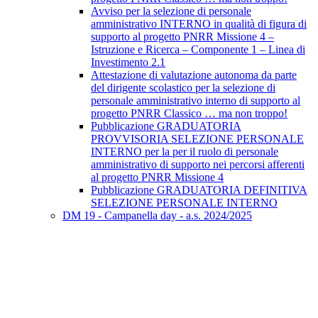
Avviso per la selezione di personale
amministrativo INTERNO in qualità di figura di
supporto al progetto PNRR Missione 4 –
Istruzione e Ricerca – Componente 1 – Linea di
Investimento 2.1
Attestazione di valutazione autonoma da parte
del dirigente scolastico per la selezione di
personale amministrativo interno di supporto al
progetto PNRR Classico … ma non troppo!
Pubblicazione GRADUATORIA
PROVVISORIA SELEZIONE PERSONALE
INTERNO per la per il ruolo di personale
amministrativo di supporto nei percorsi afferenti
al progetto PNRR Missione 4
Pubblicazione GRADUATORIA DEFINITIVA
SELEZIONE PERSONALE INTERNO
DM 19 - Campanella day - a.s. 2024/2025