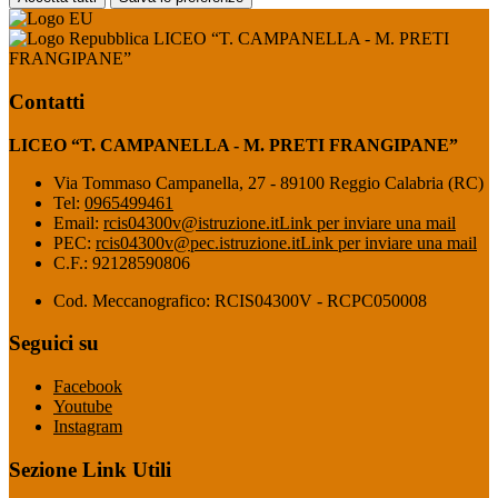
LICEO “T. CAMPANELLA - M. PRETI
FRANGIPANE”
Contatti
LICEO “T. CAMPANELLA - M. PRETI FRANGIPANE”
Via Tommaso Campanella, 27 - 89100 Reggio Calabria (RC)
Tel:
0965499461
Email:
rcis04300v@istruzione.it
Link per inviare una mail
PEC:
rcis04300v@pec.istruzione.it
Link per inviare una mail
C.F.: 92128590806
Cod. Meccanografico: RCIS04300V - RCPC050008
Seguici su
Facebook
Youtube
Instagram
Sezione Link Utili