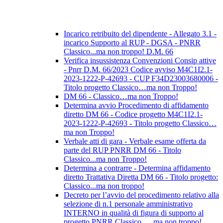
Incarico retribuito del dipendente - Allegato 3.1 -
incarico Supporto al RUP - DGSA - PNRR
Classico...ma non troppo! D.M. 66
Verifica insussistenza Convenzioni Consip attive
- Pnrr D.M. 66/2023 Codice avviso M4C1I2.1-
2023-1222-P-42693 - CUP F34D23003680006 -
Titolo progetto Classico…ma non Troppo!
DM 66 - Classico…ma non Troppo!
Determina avvio Procedimento di affidamento
diretto DM 66 - Codice progetto M4C1I2.1-
2023-1222-P-42693 - Titolo progetto Classico…
ma non Troppo!
Verbale atti di gara - Verbale esame offerta da
parte del RUP PNRR DM 66 - Titolo
Classico...ma non Troppo!
Determina a contrarre - Determina affidamento
diretto Trattativa Diretta DM 66 - Titolo progetto:
Classico...ma non troppo!
Decreto per l’avvio del procedimento relativo alla
selezione di n.1 personale amministrativo
INTERNO in qualità di figura di supporto al
progetto PNRR Classico … ma non troppo!