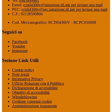
Tel:
0965499461
Email:
rcis04300v@istruzione.it
Link per inviare una mail
PEC:
rcis04300v@pec.istruzione.it
Link per inviare una mail
C.F.: 92128590806
Cod. Meccanografico: RCIS04300V - RCPC050008
Seguici su
Facebook
Youtube
Instagram
Sezione Link Utili
Cookie policy
Note legali
Informativa Privacy
Ufficio Relazioni con il Pubblico
Dichiarazione di accessibilità
Obiettivi di accessibilità
Whistleblowing
Gestione consensi cookie
Amministrazione trasparente