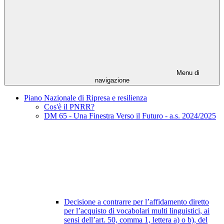
Menu di
navigazione
Piano Nazionale di Ripresa e resilienza
Cos'è il PNRR?
DM 65 - Una Finestra Verso il Futuro - a.s. 2024/2025
Decisione a contrarre per l’affidamento diretto
per l’acquisto di vocabolari multi linguistici, ai
sensi dell’art. 50, comma 1, lettera a) o b), del