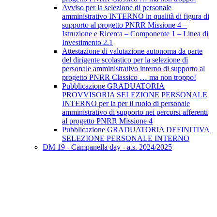
Avviso per la selezione di personale
amministrativo INTERNO in qualità di figura di
supporto al progetto PNRR Missione 4 –
Istruzione e Ricerca – Componente 1 – Linea di
Investimento 2.1
Attestazione di valutazione autonoma da parte
del dirigente scolastico per la selezione di
personale amministrativo interno di supporto al
progetto PNRR Classico … ma non troppo!
Pubblicazione GRADUATORIA
PROVVISORIA SELEZIONE PERSONALE
INTERNO per la per il ruolo di personale
amministrativo di supporto nei percorsi afferenti
al progetto PNRR Missione 4
Pubblicazione GRADUATORIA DEFINITIVA
SELEZIONE PERSONALE INTERNO
DM 19 - Campanella day - a.s. 2024/2025