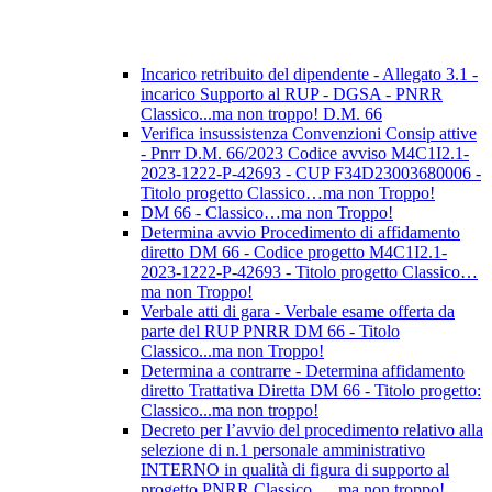
Incarico retribuito del dipendente - Allegato 3.1 -
incarico Supporto al RUP - DGSA - PNRR
Classico...ma non troppo! D.M. 66
Verifica insussistenza Convenzioni Consip attive
- Pnrr D.M. 66/2023 Codice avviso M4C1I2.1-
2023-1222-P-42693 - CUP F34D23003680006 -
Titolo progetto Classico…ma non Troppo!
DM 66 - Classico…ma non Troppo!
Determina avvio Procedimento di affidamento
diretto DM 66 - Codice progetto M4C1I2.1-
2023-1222-P-42693 - Titolo progetto Classico…
ma non Troppo!
Verbale atti di gara - Verbale esame offerta da
parte del RUP PNRR DM 66 - Titolo
Classico...ma non Troppo!
Determina a contrarre - Determina affidamento
diretto Trattativa Diretta DM 66 - Titolo progetto:
Classico...ma non troppo!
Decreto per l’avvio del procedimento relativo alla
selezione di n.1 personale amministrativo
INTERNO in qualità di figura di supporto al
progetto PNRR Classico … ma non troppo!