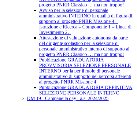
progetto PNRR Classico … ma non troppo!
Avviso per la selezione di personale
amministrativo INTERNO in qualità di figura di
supporto al progetto PNRR Missione 4 –
Istruzione e Ricerca – Componente 1 – Linea di
Investimento 2.1
Attestazione di valutazione autonoma da parte
del dirigente scolastico per la selezione di
personale amministrativo interno di supporto al
progetto PNRR Classico … ma non troppo!
Pubblicazione GRADUATORIA
PROVVISORIA SELEZIONE PERSONALE
INTERNO per la per il ruolo di personale
amministrativo di supporto nei percorsi afferenti
al progetto PNRR Missione 4
Pubblicazione GRADUATORIA DEFINITIVA
SELEZIONE PERSONALE INTERNO
DM 19 - Campanella day - a.s. 2024/2025