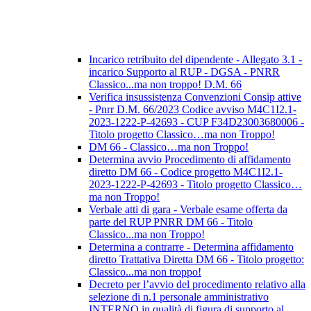
Incarico retribuito del dipendente - Allegato 3.1 -
incarico Supporto al RUP - DGSA - PNRR
Classico...ma non troppo! D.M. 66
Verifica insussistenza Convenzioni Consip attive
- Pnrr D.M. 66/2023 Codice avviso M4C1I2.1-
2023-1222-P-42693 - CUP F34D23003680006 -
Titolo progetto Classico…ma non Troppo!
DM 66 - Classico…ma non Troppo!
Determina avvio Procedimento di affidamento
diretto DM 66 - Codice progetto M4C1I2.1-
2023-1222-P-42693 - Titolo progetto Classico…
ma non Troppo!
Verbale atti di gara - Verbale esame offerta da
parte del RUP PNRR DM 66 - Titolo
Classico...ma non Troppo!
Determina a contrarre - Determina affidamento
diretto Trattativa Diretta DM 66 - Titolo progetto:
Classico...ma non troppo!
Decreto per l’avvio del procedimento relativo alla
selezione di n.1 personale amministrativo
INTERNO in qualità di figura di supporto al