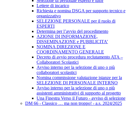
Selezione di personale esperto e tutor
Lettere di incarico
Richiesta e nomina DSGA per supporto tecnico e
organizzativo
SELEZIONE PERSONALE per il ruolo di
ESPERTI
Determina per l’avvio del procedimento
AZIONE DI INFORMAZIONE,
DISSEMINAZIONE e PUBBLICITA’
NOMINA DIREZIONE E
COORDINAMENTO GENERALE
Decreto di avvio procedura reclutamento ATA –
Collaboratori Scolastici
Avviso interno per la selezione di uno o più
collaboratori scolastici
Nomina commissione valutazione istanze per la
SELEZIONE DI PERSONALE INTERNO
Avviso interno per la selezione di uno o più
assistenti amministrativi di supporto al progetto
Una Finestra Verso il Futuro - avviso di selezione
DM 66 - Classico … ma non troppo! - a.s. 2024/2025