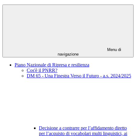
Menu di
navigazione
Piano Nazionale di Ripresa e resilienza
Cos'è il PNRR?
DM 65 - Una Finestra Verso il Futuro - a.s. 2024/2025
Decisione a contrarre per l’affidamento diretto
per l’acquisto di vocabolari multi linguistici, ai