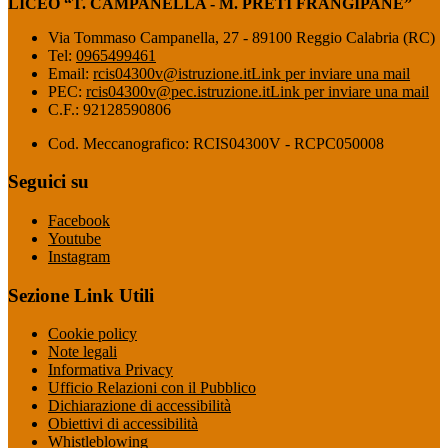
LICEO “T. CAMPANELLA - M. PRETI FRANGIPANE”
Via Tommaso Campanella, 27 - 89100 Reggio Calabria (RC)
Tel:
0965499461
Email:
rcis04300v@istruzione.it
Link per inviare una mail
PEC:
rcis04300v@pec.istruzione.it
Link per inviare una mail
C.F.: 92128590806
Cod. Meccanografico: RCIS04300V - RCPC050008
Seguici su
Facebook
Youtube
Instagram
Sezione Link Utili
Cookie policy
Note legali
Informativa Privacy
Ufficio Relazioni con il Pubblico
Dichiarazione di accessibilità
Obiettivi di accessibilità
Whistleblowing